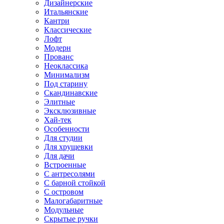
Дизайнерские
Итальянские
Кантри
Классические
Лофт
Модерн
Прованс
Неоклассика
Минимализм
Под старину
Скандинавские
Элитные
Эксклюзивные
Хай-тек
Особенности
Для студии
Для хрущевки
Для дачи
Встроенные
С антресолями
С барной стойкой
С островом
Малогабаритные
Модульные
Скрытые ручки