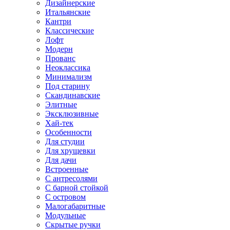
Дизайнерские
Итальянские
Кантри
Классические
Лофт
Модерн
Прованс
Неоклассика
Минимализм
Под старину
Скандинавские
Элитные
Эксклюзивные
Хай-тек
Особенности
Для студии
Для хрущевки
Для дачи
Встроенные
С антресолями
С барной стойкой
С островом
Малогабаритные
Модульные
Скрытые ручки