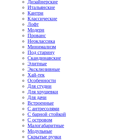
Дизайнерские
Итальянские
Кантри
Классические
Лофт
Модерн
Прованс
Неоклассика
Минимализм
Под старину
Скандинавские
Элитные
Эксклюзивные
Хай-тек
Особенности
Для студии
Для хрущевки
Для дачи
Встроенные
С антресолями
С барной стойкой
С островом
Малогабаритные
Модульные
Скрытые ручки