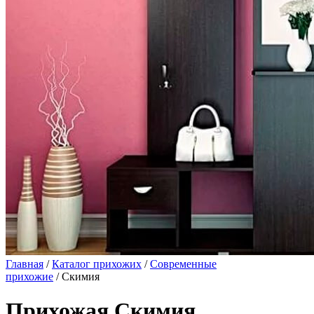
Главная
/
Каталог прихожих
/
Современные
прихожие
/ Скимия
Прихожая Скимия