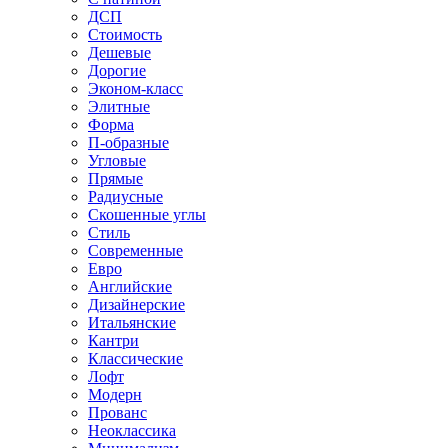
ДСП
Стоимость
Дешевые
Дорогие
Эконом-класс
Элитные
Форма
П-образные
Угловые
Прямые
Радиусные
Скошенные углы
Стиль
Современные
Евро
Английские
Дизайнерские
Итальянские
Кантри
Классические
Лофт
Модерн
Прованс
Неоклассика