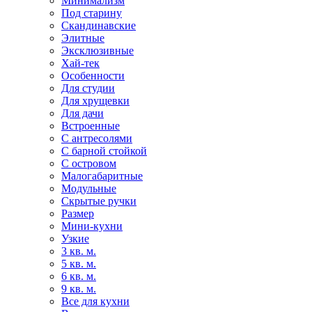
Минимализм
Под старину
Скандинавские
Элитные
Эксклюзивные
Хай-тек
Особенности
Для студии
Для хрущевки
Для дачи
Встроенные
С антресолями
С барной стойкой
С островом
Малогабаритные
Модульные
Скрытые ручки
Размер
Мини-кухни
Узкие
3 кв. м.
5 кв. м.
6 кв. м.
9 кв. м.
Все для кухни