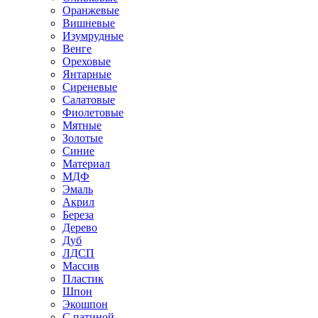
Оранжевые
Вишневые
Изумрудные
Венге
Ореховые
Янтарные
Сиреневые
Салатовые
Фиолетовые
Мятные
Золотые
Синие
Материал
МДФ
Эмаль
Акрил
Береза
Дерево
Дуб
ЛДСП
Массив
Пластик
Шпон
Экошпон
С патиной