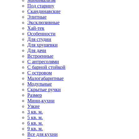
Минимализм
Под старину
Скандинавские
Элитные
Эксклюзивные
Хай-тек
Особенности
Для студии
Для хрущевки
Для дачи
Встроенные
С антресолями
С барной стойкой
С островом
Малогабаритные
Модульные
Скрытые ручки
Размер
Мини-кухни
Узкие
3 кв. м.
5 кв. м.
6 кв. м.
9 кв. м.
Все для кухни