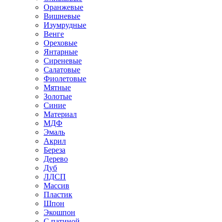
Оранжевые
Вишневые
Изумрудные
Венге
Ореховые
Янтарные
Сиреневые
Салатовые
Фиолетовые
Мятные
Золотые
Синие
Материал
МДФ
Эмаль
Акрил
Береза
Дерево
Дуб
ЛДСП
Массив
Пластик
Шпон
Экошпон
С патиной