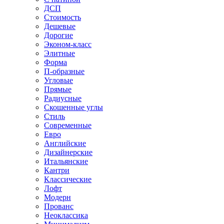
ДСП
Стоимость
Дешевые
Дорогие
Эконом-класс
Элитные
Форма
П-образные
Угловые
Прямые
Радиусные
Скошенные углы
Стиль
Современные
Евро
Английские
Дизайнерские
Итальянские
Кантри
Классические
Лофт
Модерн
Прованс
Неоклассика