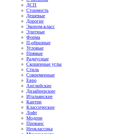
ДСП
Стоимость
Дешевые
Дорогие
Эконом-класс
Элитные
Форма
П-образные
Угловые
Прямые
Радиусные
Скошенные углы
Стиль
Современные
Евро
Английские
Дизайнерские
Итальянские
Кантри
Классические
Лофт
Модерн
Прованс
Неоклассика