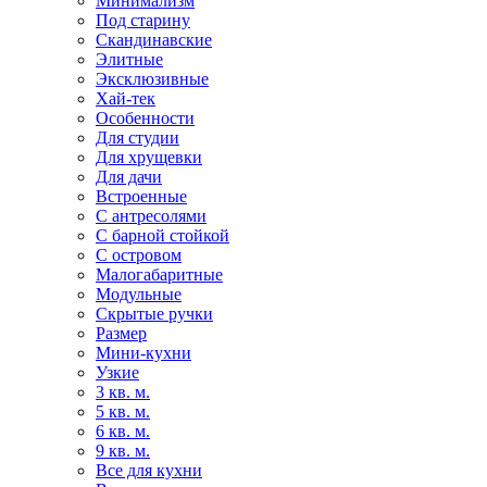
Минимализм
Под старину
Скандинавские
Элитные
Эксклюзивные
Хай-тек
Особенности
Для студии
Для хрущевки
Для дачи
Встроенные
С антресолями
С барной стойкой
С островом
Малогабаритные
Модульные
Скрытые ручки
Размер
Мини-кухни
Узкие
3 кв. м.
5 кв. м.
6 кв. м.
9 кв. м.
Все для кухни