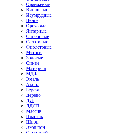
Оранжевые
Вишневые
Изумрудные
Венге
Ореховые
Янтарные
Сиреневые
Салатовые
Фиолетовые
Мятные
Золотые
Синие
Материал
МДФ
Эмаль
Акрил
Береза
Дерево
Дуб
ЛДСП
Массив
Пластик
Шпон
Экошпон
С патиной