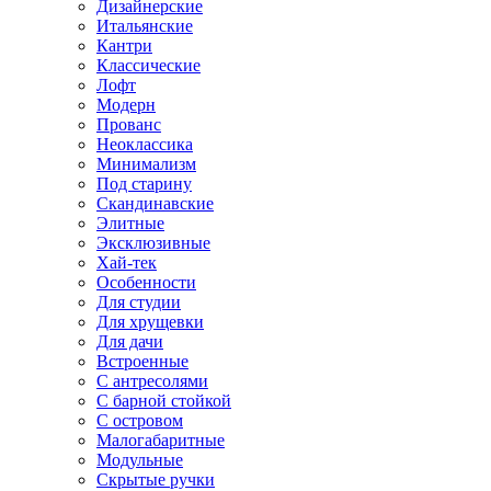
Дизайнерские
Итальянские
Кантри
Классические
Лофт
Модерн
Прованс
Неоклассика
Минимализм
Под старину
Скандинавские
Элитные
Эксклюзивные
Хай-тек
Особенности
Для студии
Для хрущевки
Для дачи
Встроенные
С антресолями
С барной стойкой
С островом
Малогабаритные
Модульные
Скрытые ручки