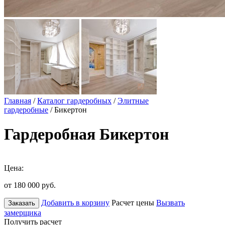
Главная
/
Каталог гардеробных
/
Элитные
гардеробные
/ Бикертон
Гардеробная Бикертон
Цена:
от 180 000
руб.
Добавить в корзину
Расчет цены
Вызвать
Заказать
замерщика
Получить расчет