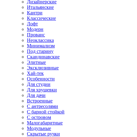
Дизайнерские
Итальянские
Кантри
Классические
Лофт
Модерн
Прованс
Неоклассика
Минимализм
Под старину
Скандинавские
Элитные
Эксклюзивные
Хай-тек
Особенности
Для студии
Для хрущевки
Для дачи
Встроенные
С антресолями
С барной стойкой
С островом
Малогабаритные
Модульные
Скрытые ручки