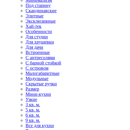
Минимализм
Под старину
Скандинавские
Элитные
Эксклюзивные
Хай-тек
Особенности
Для студии
Для хрущевки
Для дачи
Встроенные
С антресолями
С барной стойкой
С островом
Малогабаритные
Модульные
Скрытые ручки
Размер
Мини-кухни
Узкие
3 кв. м.
5 кв. м.
6 кв. м.
9 кв. м.
Все для кухни