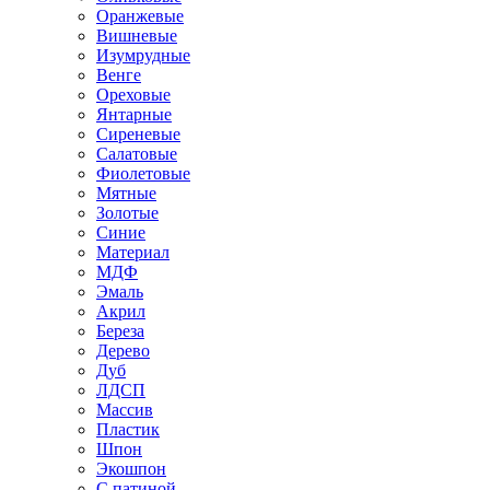
Оранжевые
Вишневые
Изумрудные
Венге
Ореховые
Янтарные
Сиреневые
Салатовые
Фиолетовые
Мятные
Золотые
Синие
Материал
МДФ
Эмаль
Акрил
Береза
Дерево
Дуб
ЛДСП
Массив
Пластик
Шпон
Экошпон
С патиной