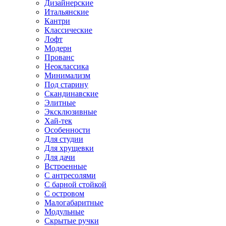
Дизайнерские
Итальянские
Кантри
Классические
Лофт
Модерн
Прованс
Неоклассика
Минимализм
Под старину
Скандинавские
Элитные
Эксклюзивные
Хай-тек
Особенности
Для студии
Для хрущевки
Для дачи
Встроенные
С антресолями
С барной стойкой
С островом
Малогабаритные
Модульные
Скрытые ручки