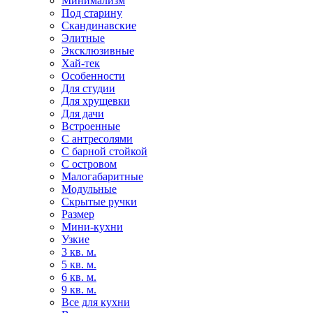
Минимализм
Под старину
Скандинавские
Элитные
Эксклюзивные
Хай-тек
Особенности
Для студии
Для хрущевки
Для дачи
Встроенные
С антресолями
С барной стойкой
С островом
Малогабаритные
Модульные
Скрытые ручки
Размер
Мини-кухни
Узкие
3 кв. м.
5 кв. м.
6 кв. м.
9 кв. м.
Все для кухни