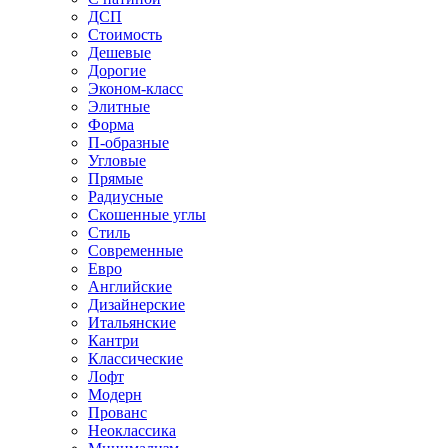
ДСП
Стоимость
Дешевые
Дорогие
Эконом-класс
Элитные
Форма
П-образные
Угловые
Прямые
Радиусные
Скошенные углы
Стиль
Современные
Евро
Английские
Дизайнерские
Итальянские
Кантри
Классические
Лофт
Модерн
Прованс
Неоклассика