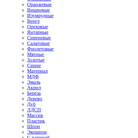
Оранжевые
Вишневые
Изумрудные
Венге
Ореховые
Янтарные
Сиреневые
Салатовые
Фиолетовые
Мятные
Золотые
Синие
Материал
МДФ
Эмаль
Акрил
Береза
Дерево
Дуб
ЛДСП
Массив
Пластик
Шпон
Экошпон
С патиной