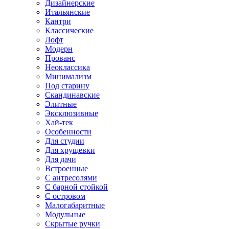
Дизайнерские
Итальянские
Кантри
Классические
Лофт
Модерн
Прованс
Неоклассика
Минимализм
Под старину
Скандинавские
Элитные
Эксклюзивные
Хай-тек
Особенности
Для студии
Для хрущевки
Для дачи
Встроенные
С антресолями
С барной стойкой
С островом
Малогабаритные
Модульные
Скрытые ручки