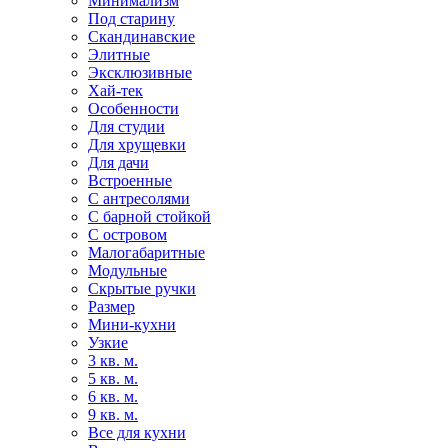
Минимализм
Под старину
Скандинавские
Элитные
Эксклюзивные
Хай-тек
Особенности
Для студии
Для хрущевки
Для дачи
Встроенные
С антресолями
С барной стойкой
С островом
Малогабаритные
Модульные
Скрытые ручки
Размер
Мини-кухни
Узкие
3 кв. м.
5 кв. м.
6 кв. м.
9 кв. м.
Все для кухни