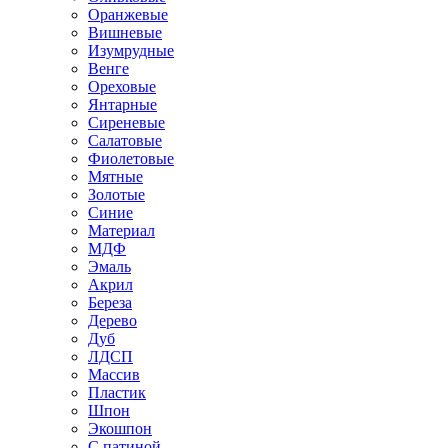
Оранжевые
Вишневые
Изумрудные
Венге
Ореховые
Янтарные
Сиреневые
Салатовые
Фиолетовые
Мятные
Золотые
Синие
Материал
МДФ
Эмаль
Акрил
Береза
Дерево
Дуб
ЛДСП
Массив
Пластик
Шпон
Экошпон
С патиной