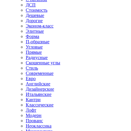
ДСП
Стоимость
Дешевые
Дорогие
Эконом-класс
Элитные
Форма
П-образные
Угловые
Прямые
Радиусные
Скошенные углы
Стиль
Современные
Евро
Английские
Дизайнерские
Итальянские
Кантри
Классические
Лофт
Модерн
Прованс
Неоклассика