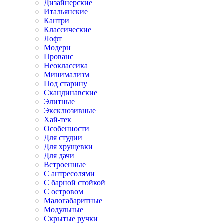
Дизайнерские
Итальянские
Кантри
Классические
Лофт
Модерн
Прованс
Неоклассика
Минимализм
Под старину
Скандинавские
Элитные
Эксклюзивные
Хай-тек
Особенности
Для студии
Для хрущевки
Для дачи
Встроенные
С антресолями
С барной стойкой
С островом
Малогабаритные
Модульные
Скрытые ручки