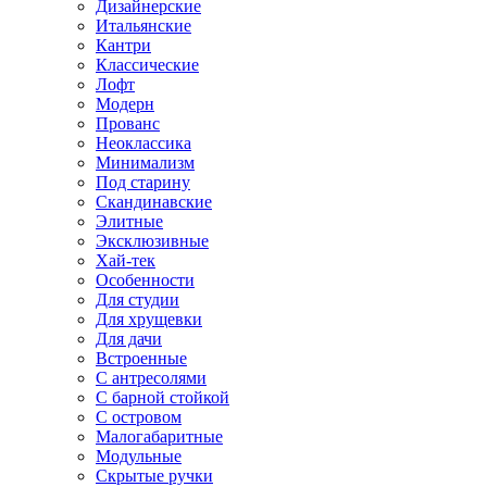
Дизайнерские
Итальянские
Кантри
Классические
Лофт
Модерн
Прованс
Неоклассика
Минимализм
Под старину
Скандинавские
Элитные
Эксклюзивные
Хай-тек
Особенности
Для студии
Для хрущевки
Для дачи
Встроенные
С антресолями
С барной стойкой
С островом
Малогабаритные
Модульные
Скрытые ручки