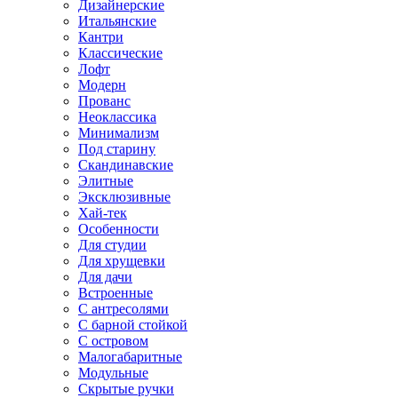
Дизайнерские
Итальянские
Кантри
Классические
Лофт
Модерн
Прованс
Неоклассика
Минимализм
Под старину
Скандинавские
Элитные
Эксклюзивные
Хай-тек
Особенности
Для студии
Для хрущевки
Для дачи
Встроенные
С антресолями
С барной стойкой
С островом
Малогабаритные
Модульные
Скрытые ручки