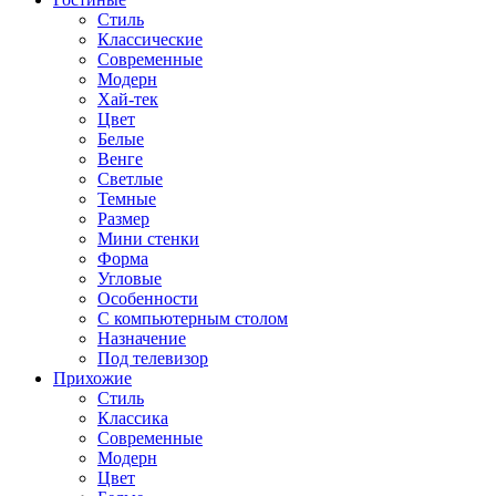
Стиль
Классические
Современные
Модерн
Хай-тек
Цвет
Белые
Венге
Светлые
Темные
Размер
Мини стенки
Форма
Угловые
Особенности
С компьютерным столом
Назначение
Под телевизор
Прихожие
Стиль
Классика
Современные
Модерн
Цвет