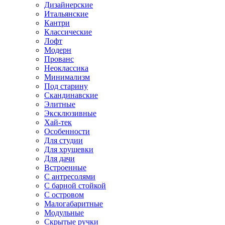
Дизайнерские
Итальянские
Кантри
Классические
Лофт
Модерн
Прованс
Неоклассика
Минимализм
Под старину
Скандинавские
Элитные
Эксклюзивные
Хай-тек
Особенности
Для студии
Для хрущевки
Для дачи
Встроенные
С антресолями
С барной стойкой
С островом
Малогабаритные
Модульные
Скрытые ручки