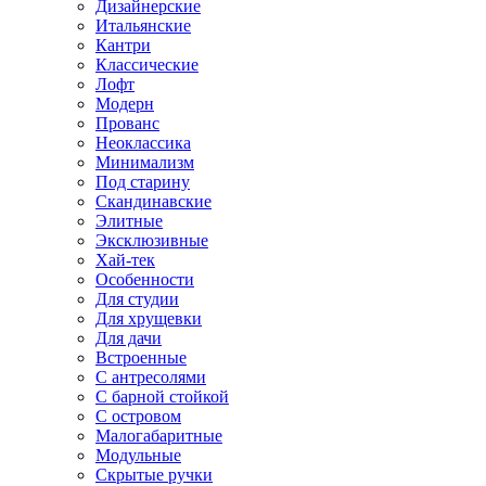
Дизайнерские
Итальянские
Кантри
Классические
Лофт
Модерн
Прованс
Неоклассика
Минимализм
Под старину
Скандинавские
Элитные
Эксклюзивные
Хай-тек
Особенности
Для студии
Для хрущевки
Для дачи
Встроенные
С антресолями
С барной стойкой
С островом
Малогабаритные
Модульные
Скрытые ручки