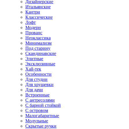
Дизайнерские
Итальянские
Кантри
Классические
Лофт
Модерн
Прованс
Неоклассика
Минимализм
Под старину
Скандинавские
Элитные
Эксклюзивные
Хай-тек
Особенности
Для студии
Для хрущевки
Для дачи
Встроенные
С антресолями
С барной стойкой
С островом
Малогабаритные
Модульные
Скрытые ручки