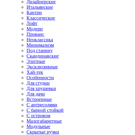
Дизайнерские
Итальянские
Кантри
Классические
Лофт
Модерн
Прованс
Неоклассика
Минимализм
Под старину
Скандинавские
Элитные
Эксклюзивные
Хай-тек
Особенности
Для студии
Для хрущевки
Для дачи
Встроенные
С антресолями
С барной стойкой
С островом
Малогабаритные
Модульные
Скрытые ручки