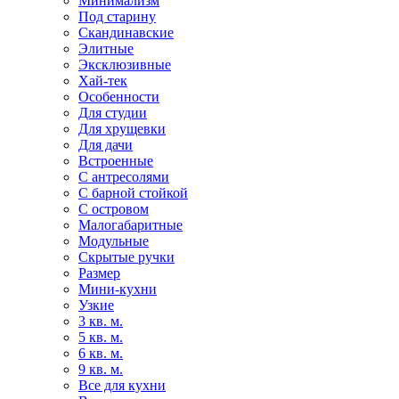
Минимализм
Под старину
Скандинавские
Элитные
Эксклюзивные
Хай-тек
Особенности
Для студии
Для хрущевки
Для дачи
Встроенные
С антресолями
С барной стойкой
С островом
Малогабаритные
Модульные
Скрытые ручки
Размер
Мини-кухни
Узкие
3 кв. м.
5 кв. м.
6 кв. м.
9 кв. м.
Все для кухни