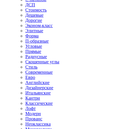
ДСП
Стоимость
Дешевые
Дорогие
Эконом-класс
Элитные
Форма
П-образные
Угловые
Прямые
Радиусные
Скошенные углы
Стиль
Современные
Евро
Английские
Дизайнерские
Итальянские
Кантри
Классические
Лофт
Модерн
Прованс
Неоклассика