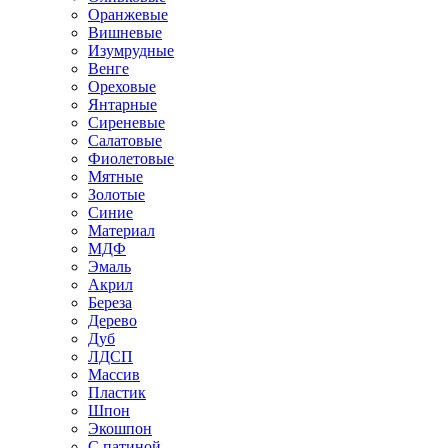
Оранжевые
Вишневые
Изумрудные
Венге
Ореховые
Янтарные
Сиреневые
Салатовые
Фиолетовые
Мятные
Золотые
Синие
Материал
МДФ
Эмаль
Акрил
Береза
Дерево
Дуб
ЛДСП
Массив
Пластик
Шпон
Экошпон
С патиной