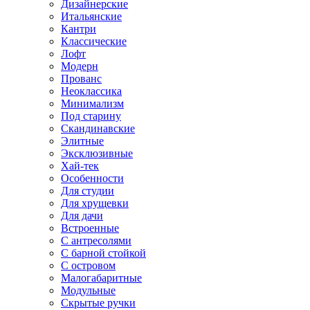
Дизайнерские
Итальянские
Кантри
Классические
Лофт
Модерн
Прованс
Неоклассика
Минимализм
Под старину
Скандинавские
Элитные
Эксклюзивные
Хай-тек
Особенности
Для студии
Для хрущевки
Для дачи
Встроенные
С антресолями
С барной стойкой
С островом
Малогабаритные
Модульные
Скрытые ручки